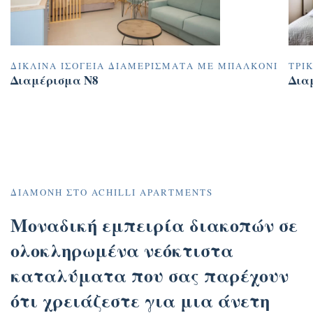
ΔΊΚΛΙΝΑ ΙΣΌΓΕΙΑ ΔΙΑΜΕΡΊΣΜΑΤΑ ΜΕ ΜΠΑΛΚΌΝΙ
ΤΡΊ
Διαμέρισμα N8
Δια
ΔΙΑΜΟΝΉ ΣΤΟ ACHILLI APARTMENTS
Μοναδική εμπειρία διακοπών σε
ολοκληρωμένα νεόκτιστα
καταλύματα που σας παρέχουν
ότι χρειάζεστε για μια άνετη